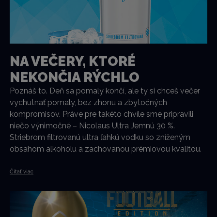
NA VEČERY, KTORÉ
NEKONČIA RÝCHLO
Poznáš to. Deň sa pomaly končí, ale ty si chceš večer
vychutnať pomaly, bez zhonu a zbytočných
kompromisov. Práve pre takéto chvíle sme pripravili
niečo výnimočné – Nicolaus Ultra Jemnú 30 %.
Striebrom filtrovanú ultra ľahkú vodku so zníženým
obsahom alkoholu a zachovanou prémiovou kvalitou.
Čítať viac