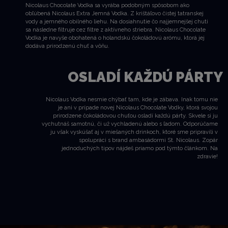
Nicolaus Chocolate Vodka sa vyrába podobným spôsobom ako
obľúbená Nicolaus Extra Jemná Vodka. Z krištáľovo čistej tatranskej
vody a jemného obilného liehu. Na dosiahnutie čo najjemnejšej chuti
sa následne filtruje cez filtre z aktívneho striebra. Nicolaus Chocolate
Vodka je navyše obohatená o holandskú čokoládovú arómu, ktorá jej
dodáva prirodzenú chuť a vôňu.
OSLADÍ KAŽDÚ PÁRTY
Nicolaus Vodka nesmie chýbať tam, kde je zábava. Inak tomu nie
je ani v prípade novej Nicolaus Chocolate Vodky, ktorá svojou
prirodzene čokoládovou chuťou osladí každú párty. Skvele si ju
vychutnáš samotnú, či už vychladenú alebo s ľadom. Odporúčame
ju však vyskúšať aj v miešaných drinkoch, ktoré sme pripravili v
spolupráci s brand ambasádormi St. Nicolaus. Zopár
jednoduchých tipov nájdeš priamo pod týmto článkom. Na
zdravie!