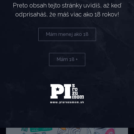
Preto obsah tejto stránky uvidíš, až keď
5 cl Nicolaus Chocolate Vodka
odprisaháš, že máš viac ako 18 rokov!
10 cl Franklin & Sons Natural Indian Tonic
Pomarančový plátok
Garnish: čokoláda, pomarančová kôra
Mám menej ako 18
Pohár:
long drink glass
Mám 18 +