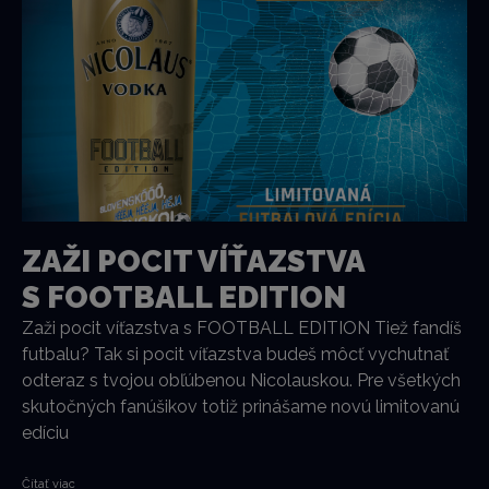
ZAŽI POCIT VÍŤAZSTVA
S FOOTBALL EDITION
Zaži pocit víťazstva s FOOTBALL EDITION Tiež fandíš
futbalu? Tak si pocit víťazstva budeš môcť vychutnať
odteraz s tvojou obľúbenou Nicolauskou. Pre všetkých
skutočných fanúšikov totiž prinášame novú limitovanú
edíciu
Čítať viac