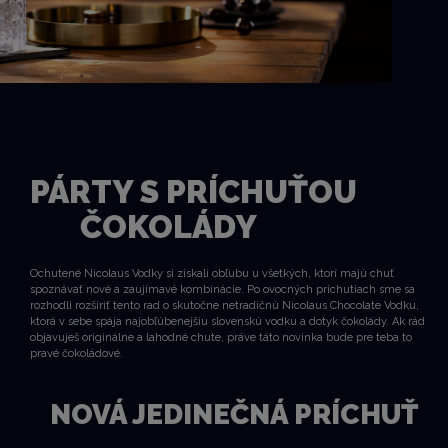
PÁRTY S PRÍCHUŤOU
ČOKOLÁDY
Ochutené Nicolaus Vodky si získali obľubu u všetkých, ktorí majú chuť
spoznávať nové a zaujímavé kombinácie. Po ovocných príchutiach sme sa
rozhodli rozšíriť tento rad o skutočne netradičnú Nicolaus Chocolate Vodku,
ktorá v sebe spája najobľúbenejšiu slovenskú vodku a dotyk čokolády. Ak rád
objavuješ originálne a lahodné chute, práve táto novinka bude pre teba to
pravé čokoládové.
NOVÁ JEDINEČNÁ PRÍCHUŤ