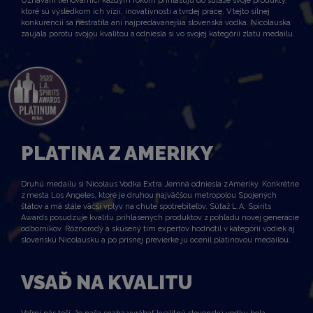
Uznávaní liehovarníci každým rokom prihlasujú do súťaže svoje produkty,
ktoré sú výsledkom ich vízií, inovatívnosti a tvrdej práce. V tejto silnej
konkurencii sa nestratila ani najpredávanejšia slovenská vodka. Nicolauska
zaujala porotu svojou kvalitou a odniesla si vo svojej kategórii zlatú medailu.
PLATINA Z AMERIKY
Druhú medailu si
Nicolaus
Vodka Extra Jemn
á
odniesla z Ameriky. Konkrétne
z mesta Los Angeles, ktoré je druhou najväčšou metropolou Spojených
štátov
a má stále väčší vplyv na chute spotrebiteľov
.
Súťaž
L.A.
Spirits
Awards
posudzuje kvalitu prihlásených produktov z pohľadu novej generácie
odborníkov
. Rôznorodý a skúsený tím expertov
hodnoti
l v kategórii vodiek aj
slovenskú
Nicolausku
a
po prísn
ej
previerke
ju ocenil platinovou medailou.
VSAĎ NA KVALITU