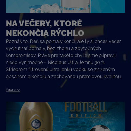
NA VEČERY, KTORÉ
NEKONČIA RÝCHLO
Poznáš to. Deň sa pomaly končí, ale ty si chceš večer
vychutnať pomaly, bez zhonu a zbytočných
kompromisov. Práve pre takéto chvíle sme pripravili
niečo výnimočné – Nicolaus Ultra Jemnú 30 %.
Striebrom filtrovanú ultra ľahkú vodku so zníženým
obsahom alkoholu a zachovanou prémiovou kvalitou.
Čítať viac