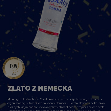
ZLATO Z NEMECKA
Meininger’s International Spirits Award je názov rešpektovanej a dlhoročne
organizovanej súťaže, ktorá sa koná v Nemecku. Porota zložená z odborníkov
z rôznych krajín hodnotí vysokokvalitný alkohol pochádzajúci z celého sveta.