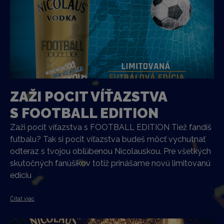
ZAŽI POCIT VÍŤAZSTVA
S FOOTBALL EDITION
Zaži pocit víťazstva s FOOTBALL EDITION Tiež fandíš
futbalu? Tak si pocit víťazstva budeš môcť vychutnať
odteraz s tvojou obľúbenou Nicolauskou. Pre všetkých
skutočných fanúšikov totiž prinášame novú limitovanú
edíciu
Čítať viac