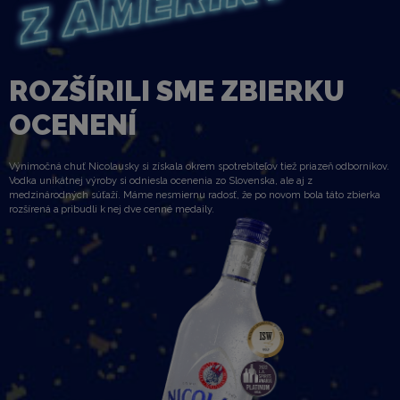
ROZŠÍRILI SME ZBIERKU
OCENENÍ
Výnimočná chuť Nicolausky si získala okrem spotrebiteľov tiež priazeň odborníkov.
Vodka unikátnej výroby si odniesla ocenenia zo Slovenska, ale aj z
medzinárodných súťaží. Máme nesmiernu radosť, že po novom bola táto zbierka
rozšírená a pribudli k nej dve cenné medaily.