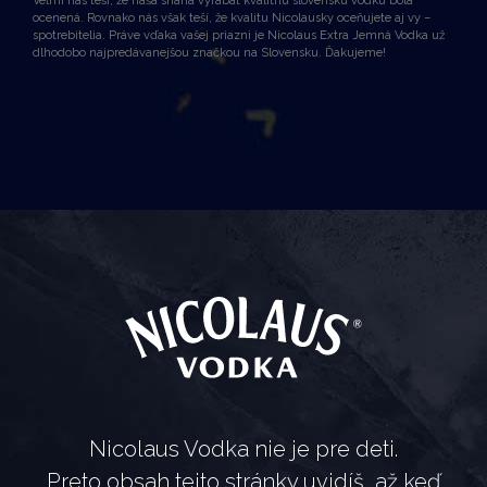
Veľmi nás teší, že naša snaha vyrábať kvalitnú slovenskú
vodku bola
ocenená. Rovnako nás však teší, že kvalitu
Nicolausky
oceňuj
ete
aj
vy –
spotrebitelia. Práve
vďaka vašej priazni je
Nicolaus
Extra Jemná Vodka
u
ž
dlhodobo najpredávanejšou
značkou
na Slovensku.
Ďakujeme!
Nicolaus Vodka nie je pre deti.
Preto obsah tejto stránky uvidíš, až keď