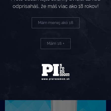
odprisaháš, že máš viac ako 18 rokov!
EXTRA FAJNA CESTA DOMOV
Extra fajna cesta domov Svet je veľký, láka na
Mám menej ako 18
dobrodružstvá, ale srdce ťa aj tak vždy ťahá tam, kde si
„doma“. Naša nová limitovaná edícia Nicolaus Vodka
Extra Fajna je
Mám 18 +
Čítať viac